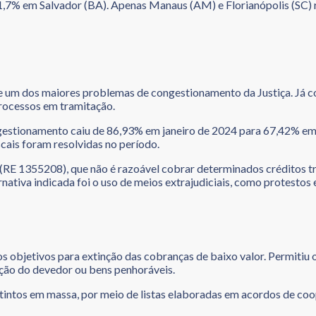
1,7% em Salvador (BA). Apenas Manaus (AM) e Florianópolis (SC) r
e um dos maiores problemas de congestionamento da Justiça. Já co
rocessos em tramitação.
gestionamento caiu de 86,93% em janeiro de 2024 para 67,42% em j
cais foram resolvidas no período.
RE 1355208), que não é razoável cobrar determinados créditos tri
rnativa indicada foi o uso de meios extrajudiciais, como protestos 
 objetivos para extinção das cobranças de baixo valor. Permitiu 
ção do devedor ou bens penhoráveis.
intos em massa, por meio de listas elaboradas em acordos de coo