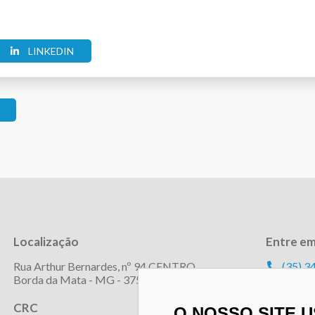
LINKEDIN
Localização
Entre e
Rua Arthur Bernardes, nº 94 CENTRO
(35) 3
Borda da Mata - MG - 37564-000
(35) 9
contat
CRC
O NOSSO SITE 