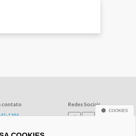
m contato
Redes Sociais
COOKIES
445-1344
986-7100
o@tscontabil.com
USA COOKIES